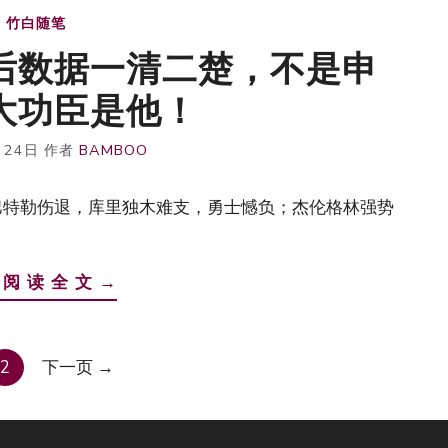
竹白随笔
后数据一清二楚，不是申
大功臣是他！
月24日
作者
BAMBOO
，巴特勒伤退，库里独木难支，勇士憾负；杰伦格林强势
 阅 读 全 文 →
页
2
下一页
→
面