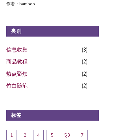
作者：bamboo
类别
信息收集
(3)
商品教程
(2)
热点聚焦
(2)
竹白随笔
(2)
标签
1
2
4
5
5j3
7