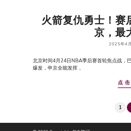
火箭复仇勇士！赛
京，最
2025年4
北京时间4月24日NBA季后赛首轮焦点战
爆发，申京全能发挥，
点 击
页
1
面