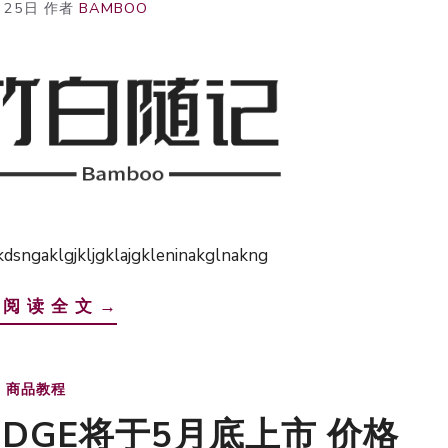
月25日
作者
BAMBOO
jkljgklajgkleninakglnakng
 阅 读 全 文 →
商品教程
 EDGE将于5月底上市 价格