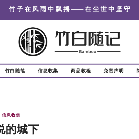
竹 子 在 风 雨 中 飘 摇 —— 在 尘 世 中 坚 守
竹白随笔
信息收集
商品教程
免责声明
信息收集
说的城下