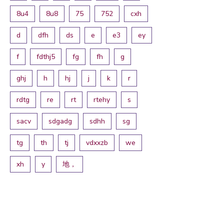
8u4
8u8
75
752
cxh
d
dfh
ds
e
e3
ey
f
fdthj5
fg
fh
g
ghj
h
hj
j
k
r
rdtg
re
rt
rtehy
s
sacv
sdgadg
sdhh
sg
tg
th
tj
vdxxzb
we
xh
y
地，