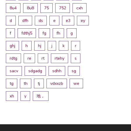
8u4
8u8
75
752
cxh
d
dfh
ds
e
e3
ey
f
fdthj5
fg
fh
g
ghj
h
hj
j
k
r
rdtg
re
rt
rtehy
s
sacv
sdgadg
sdhh
sg
tg
th
tj
vdxxzb
we
xh
y
地，