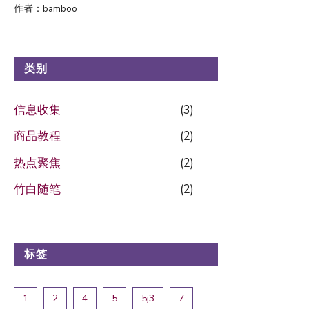
作者：bamboo
类别
信息收集
(3)
商品教程
(2)
热点聚焦
(2)
竹白随笔
(2)
标签
1
2
4
5
5j3
7