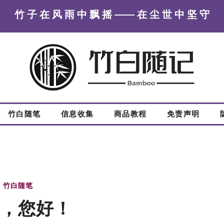
竹 子 在 风 雨 中 飘 摇 —— 在 尘 世 中 坚 守
竹白随笔
信息收集
商品教程
免责声明
竹白随笔
，您好！