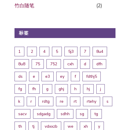
竹白随笔
(2)
标签
1
2
4
5
5j3
7
8u4
8u8
75
752
cxh
d
dfh
ds
e
e3
ey
f
fdthj5
fg
fh
g
ghj
h
hj
j
k
r
rdtg
re
rt
rtehy
s
sacv
sdgadg
sdhh
sg
tg
th
tj
vdxxzb
we
xh
y