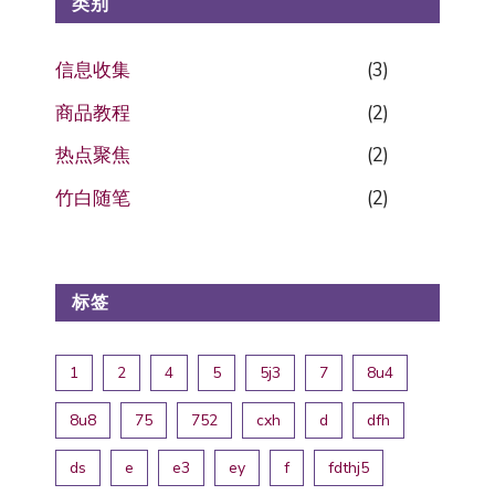
类别
信息收集
(3)
商品教程
(2)
热点聚焦
(2)
竹白随笔
(2)
标签
1
2
4
5
5j3
7
8u4
8u8
75
752
cxh
d
dfh
ds
e
e3
ey
f
fdthj5