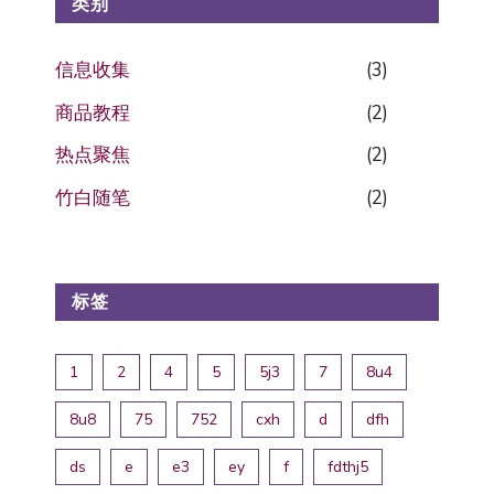
类别
信息收集
(3)
商品教程
(2)
热点聚焦
(2)
竹白随笔
(2)
标签
1
2
4
5
5j3
7
8u4
8u8
75
752
cxh
d
dfh
ds
e
e3
ey
f
fdthj5