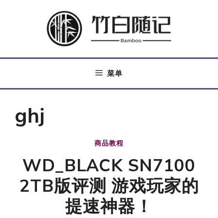
跳
至
内
容
菜单
ghj
商品教程
WD_BLACK SN7100
2TB版评测 游戏玩家的
提速神器！