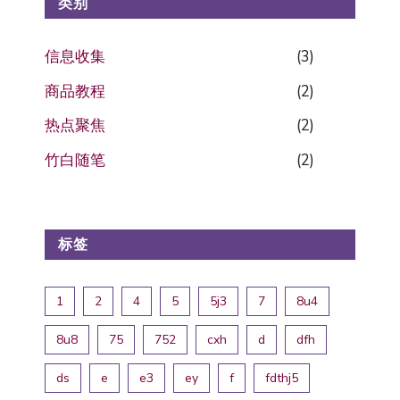
类别
信息收集
(3)
商品教程
(2)
热点聚焦
(2)
竹白随笔
(2)
标签
1
2
4
5
5j3
7
8u4
8u8
75
752
cxh
d
dfh
ds
e
e3
ey
f
fdthj5