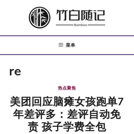
跳
至
内
容
菜单
re
热点聚焦
美团回应脑瘫女孩跑单7
年差评多：差评自动免
责 孩子学费全包