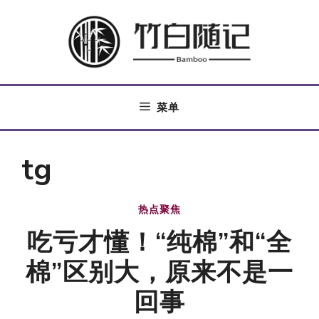
跳
至
内
容
菜单
tg
热点聚焦
吃亏才懂！“纯棉”和“全
棉”区别大，原来不是一
回事