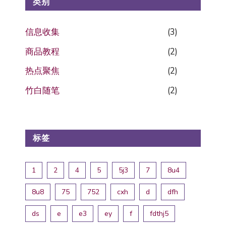
类别
信息收集
(3)
商品教程
(2)
热点聚焦
(2)
竹白随笔
(2)
标签
1
2
4
5
5j3
7
8u4
8u8
75
752
cxh
d
dfh
ds
e
e3
ey
f
fdthj5