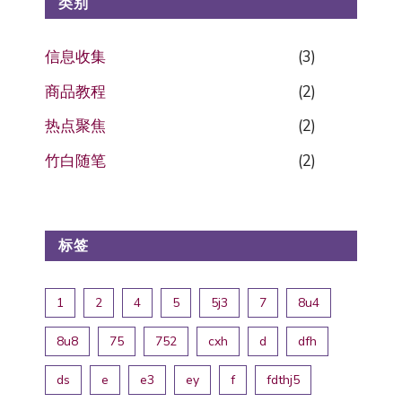
类别
信息收集
(3)
商品教程
(2)
热点聚焦
(2)
竹白随笔
(2)
标签
1
2
4
5
5j3
7
8u4
8u8
75
752
cxh
d
dfh
ds
e
e3
ey
f
fdthj5