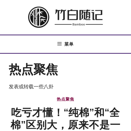
跳
至
内
容
菜单
热点聚焦
发表或转载一些八卦
热点聚焦
吃亏才懂！“纯棉”和“全
棉”区别大，原来不是一