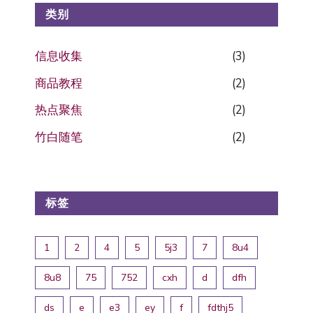
类别
信息收集
(3)
商品教程
(2)
热点聚焦
(2)
竹白随笔
(2)
标签
1
2
4
5
5j3
7
8u4
8u8
75
752
cxh
d
dfh
ds
e
e3
ey
f
fdthj5