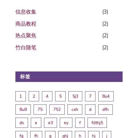
信息收集
(3)
商品教程
(2)
热点聚焦
(2)
竹白随笔
(2)
标签
1
2
4
5
5j3
7
8u4
8u8
75
752
cxh
d
dfh
ds
e
e3
ey
f
fdthj5
fg
fh
g
ghj
h
hj
j