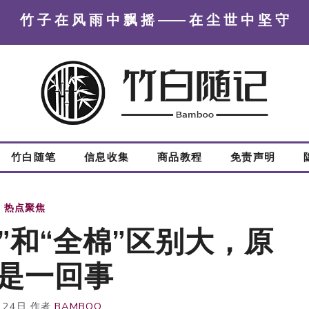
竹 子 在 风 雨 中 飘 摇 —— 在 尘 世 中 坚 守
竹白随笔
信息收集
商品教程
免责声明
热点聚焦
”和“全棉”区别大，原
是一回事
月24日
作者
BAMBOO