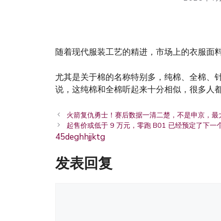
随着现代服装工艺的精进，市场上的衣服面
尤其是关于棉的名称特别多，纯棉、全棉、
说，这纯棉和全棉听起来十分相似，很多人
火箭复仇勇士！赛后数据一清二楚，不是申京，最
起售价或低于 9 万元，零跑 B01 已经预定了下一
4
5
d
e
g
h
hj
j
k
tg
发表回复
评
论