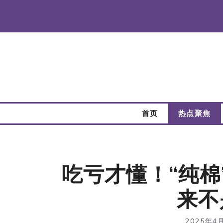
跳
至
内
容
首页
热点聚焦
吃亏才懂！“纯棉
来不
2025年4