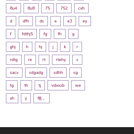
8u4
8u8
75
752
cxh
d
dfh
ds
e
e3
ey
f
fdthj5
fg
fh
g
ghj
h
hj
j
k
r
rdtg
re
rt
rtehy
s
sacv
sdgadg
sdhh
sg
tg
th
tj
vdxxzb
we
xh
y
地，