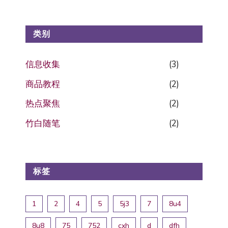
类别
信息收集
(3)
商品教程
(2)
热点聚焦
(2)
竹白随笔
(2)
标签
1
2
4
5
5j3
7
8u4
8u8
75
752
cxh
d
dfh