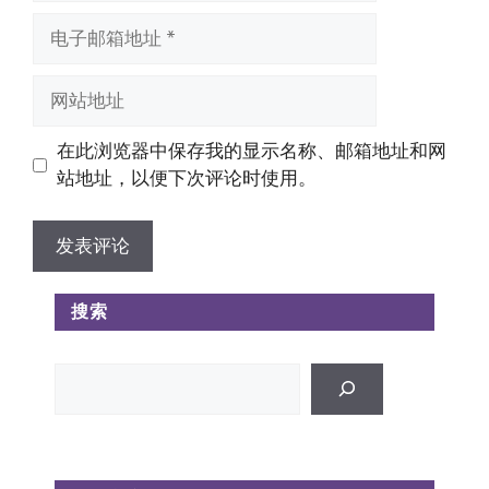
电
子
邮
网
箱
站
地
地
在此浏览器中保存我的显示名称、邮箱地址和网
址
址
站地址，以便下次评论时使用。
搜索
搜
索