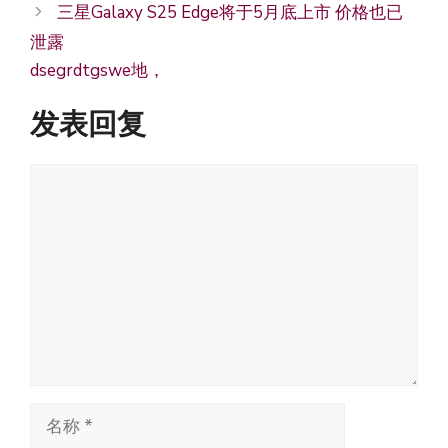
三星Galaxy S25 Edge将于5月底上市 价格也已
泄露
ds
e
g
rdtg
s
we
地，
发表回复
评
论
名
称